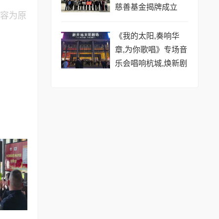
慈善基金揭牌成立
内容为原
《我的太阳,奏响华
章,为你歌唱》专场音
乐会唱响杭城,焕新剧
场震撼呈现