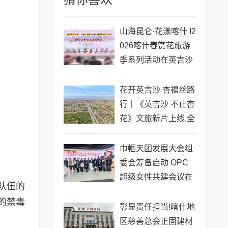
山海昆仑·花漾喀什 I2
026喀什春赏花旅游
季系列活动在英吉沙
县盛大启幕
花开英吉沙 杏福丝路
行丨《英吉沙 不止杏
花》文旅新片上线,全
域盛景只为等你
巾帼天团发展大会组
委会筹备启动 OPC
超级女性共建会议在
队伍的
杭成功举办
的禁毒
彰显责任担当!喀什地
区慈善总会正固建材