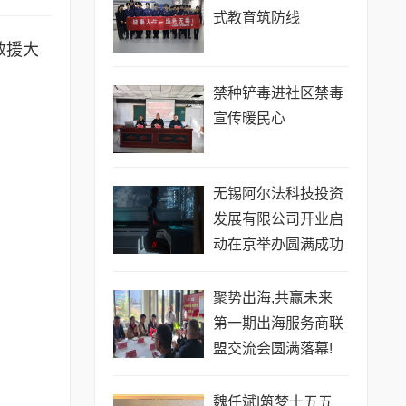
式教育筑防线
救援大
禁种铲毒进社区禁毒
宣传暖民心
无锡阿尔法科技投资
发展有限公司开业启
动在京举办圆满成功
聚势出海,共赢未来
第一期出海服务商联
盟交流会圆满落幕!
​魏任斌|筑梦十五五