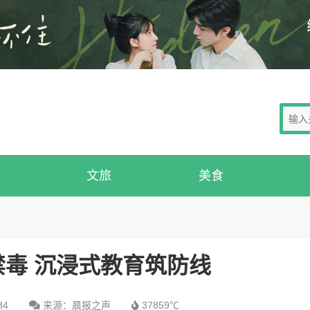
文旅
美食
毒 沉浸式教育筑防线
34
来源：晨报之声
37859℃