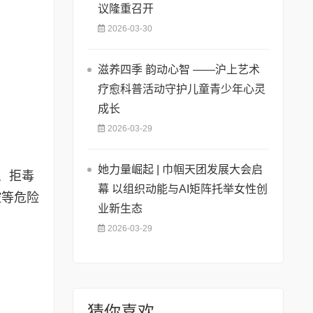
议隆重召开
2026-03-30
滋养四季 韵动心智 ——沪上艺术
疗愈科普活动守护儿童青少年心灵
成长
2026-03-29
她力量崛起 | 巾帼天团发展大会启
、拒毒
幕 以组织动能与AI矩阵托举女性创
控等危险
业新生态
2026-03-29
猜你喜欢