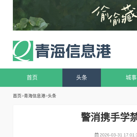
首页
头条
城事
首页
>
青海信息港
>
头条
警消携手学禁
2026-03-31 17:01: