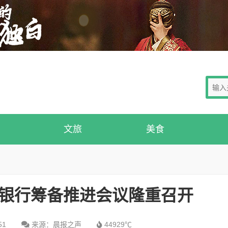
文旅
美食
老银行筹备推进会议隆重召开
51
来源：晨报之声
44929℃