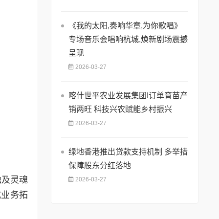
《我的太阳,奏响华章,为你歌唱》
专场音乐会唱响杭城,焕新剧场震撼
呈现
2026-03-27
喀什世平农业发展集团I订单育苗产
销两旺 科技兴农赋能乡村振兴
2026-03-27
绿地香港推出贷款支持机制 多举措
保障股东分红落地
触及灵魂
2026-03-27
或业务拓