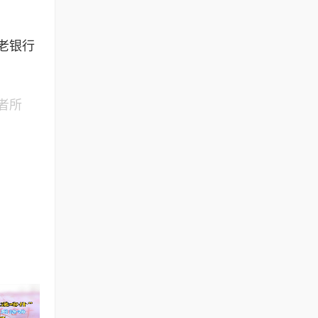
老银行
者所