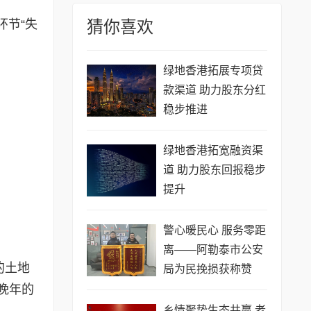
环节“失
猜你喜欢
绿地香港拓展专项贷
款渠道 助力股东分红
稳步推进
绿地香港拓宽融资渠
道 助力股东回报稳步
提升
​警心暖民心 服务零距
离——阿勒泰市公安
的土地
局为民挽损获称赞
晚年的
乡情聚势生态共赢 老