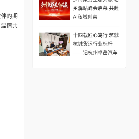
乡驿站峰会启幕 共赴
伙伴的期
AI私域创富
与温情共
十四载匠心笃行 筑就
杭城货运行业标杆
——记杭州卓岳汽车
服务有限公司负责人
岳喜刚