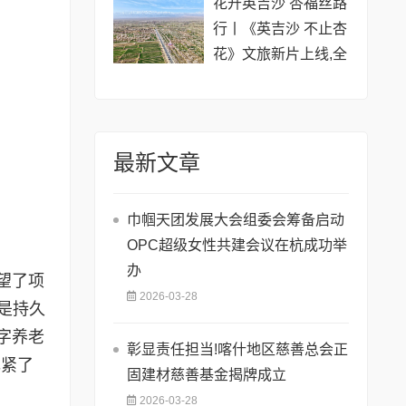
花开英吉沙 杏福丝路
行丨《英吉沙 不止杏
花》文旅新片上线,全
域盛景只为等你
最新文章
巾帼天团发展大会组委会筹备启动
OPC超级女性共建会议在杭成功举
办
望了项
2026-03-28
而是持久
字养老
彰显责任担当!喀什地区慈善总会正
扎紧了
固建材慈善基金揭牌成立
2026-03-28