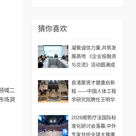
猜你喜欢
凝聚诚信力量,共筑发
展高地 《企业投融资
与交流》活动圆满成
功
良渚聚贤才健康启新
领域二
程 ——中国人体工程
市场洞
学研究院聘任王明华
院士
​2026顺势疗法国际标
准化研讨会落幕,中外
专家共绘全球大健康