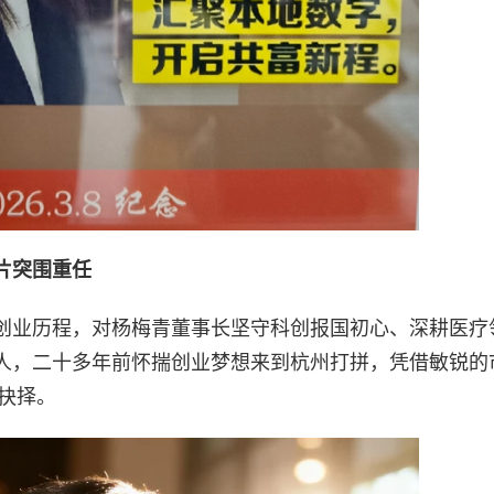
片突围重任
创业历程，对杨梅青董事长坚守科创报国初心、深耕医疗
人，二十多年前怀揣创业梦想来到杭州打拼，凭借敏锐的
键抉择。