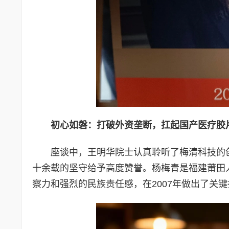
初心如磐：打破外资垄断，扛起国产医疗胶
座谈中，王明华院士认真聆听了梅清科技的
十余载的坚守给予高度赞誉。杨梅青是福建莆田
察力和强烈的民族责任感，在2007年做出了关