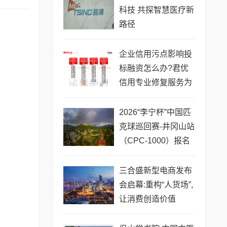
科技 共探智慧医疗新
路径
企业信用污点影响投
标融资怎么办?君优
信用专业修复服务为
您解忧
2026“李宁杯”中国匹
克球巡回赛-井冈山站
（CPC-1000）报名
开启！
三合盛新型电商发布
会启幕:重构“人货场”,
让消费创造价值