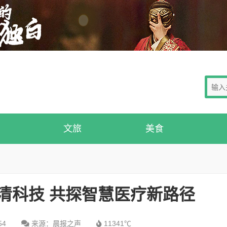
文旅
美食
清科技 共探智慧医疗新路径
54
来源：晨报之声
11341℃