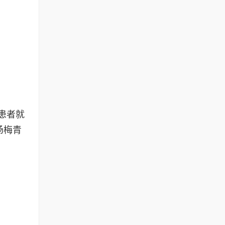
患者就
杨梅青