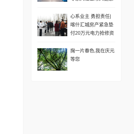
新蓝图
心系业主 勇担责任|
喀什汇城房产紧急垫
付20万元电力抢修资
金守护民生温暖
掬一片春色,我在庆元
等您