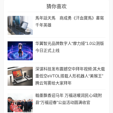
猜你喜欢
馬年話天馬 商成勇《汗血寶馬》書寫
千年英雄
华翼智光品牌数字人“摩力娅”1.0公测版
今日正式上线
深谋科技发布震撼空中拜年视频:其大载
重低空eVTOL搭载人形机器人“美猴王”
腾云驾雾给大家拜年
翰墨飘香迎马年 万福送暖润民心I疏附
县“万福迎春”公益活动圆满收官