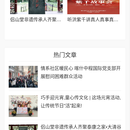
侣山堂非遗传承人齐聚泰康之家•大清谷 共话中医药传承发展
听洪紫千讲真人真事真能量:3月1日玉龙雪山,共赴十年之约
热门文章
情系社区暖民心 喀什中程国际党支部开
展慰问困难群众活动
巧手迎元宵,童心传文化 | 这场元宵活动,
让传统节日“活”起来!
侣山堂非遗传承人齐聚泰康之家•大清谷