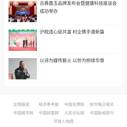
古彝凰玉品牌发布会暨健康科技座谈会
成功举办
沪皖连心促共富 村企携手谱新篇
以诗为媒传薪火 以侨为桥续华章
友情链接：
经济参考报
中国名牌网
新华每日电讯
中国城市网
中国财富网
人民论坛网
中国新闻周刊
环球人物网