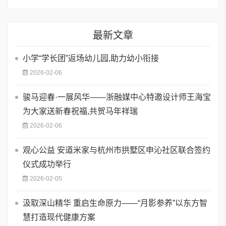
最新文章
小学“学长团”返场幼儿园,助力幼小衔接
2026-02-06
骏马迎春·一展风华——浙融媒中心特邀设计师王海宝
为大家送新春祝福,共贺马年祥瑞
2026-02-06
观心公益 安道米家与杭州市拱墅区申沁社区联合签约
仪式成功举行
2026-02-05
汲取深山精华 重启生命原力——“月影参养”以东方智
慧打造现代健康方案