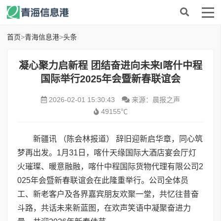
首页
>
青海信息港
>
头条
凝心聚力启新程 团结奋进向未来I喀什中程
国际举行2025年会暨新春联谊会
2026-02-01 15:30:43
来源：晨报之声
49155℃
新疆讯 （陈会林报道） 辞旧迎新启华章，同心筑
梦再出发。1月31日，喀什天缘国际大酒店宴会厅灯
火璀璨、暖意融融，喀什中程国际货物代理有限公司2
025年会暨新春联谊会在此隆重举行。公司全体员
工、新老客户及各界嘉宾朋友欢聚一堂，共忆往昔奋
斗路，共话未来新蓝图，在欢声笑语中凝聚奋进力