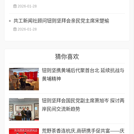
2026-01-28
共工新闻社顾问钮则坚拜会亲民党主席宋楚瑜
2026-01-28
猜你喜欢
钮则坚携黄埔后代聚首台北 延续抗战与
黄埔精神
钮则坚拜会国民党副主席萧旭岑 探讨两
岸民间交流新趋势
荒野茶香连杭庆,商研携手促共富——庆