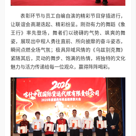
表彰环节与员工自编自演的精彩节目穿插进行，
让联谊会高潮迭起、精彩纷呈。刚劲有力的舞蹈《象
王行》率先登场，舞者们以磅礴的气势、飒爽的舞
姿，展现出中程人勇往直前、所向披靡的奋斗姿态，
瞬间点燃全场气氛；极具异域风情的《乌兹别克舞》
紧随其后，灵动的舞步、饱满的热情，将独特的文化
魅
力与活力传递给每一位观众，赢得阵阵喝彩。