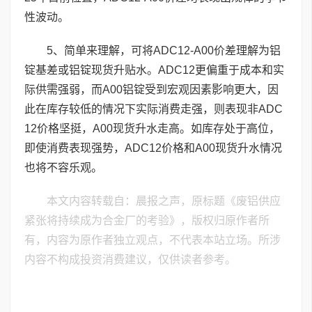
性波动。
5、简单来理解，可将ADC12-A00价差理解为铝
锭基差或铝锭现货升贴水。ADC12更偏重于成本和实
际供需强弱，而A00铝锭受到宏观因素影响更大，因
此在库存较低的情况下实际消费走强，则表现非ADC
12价格坚挺，A00现货升水走高。如库存处于高位，
即使消费表现强势，ADC12价格和A00现货升水情况
也将不容乐观。
本文内容转载自：晨报之声，原标题《废铝供应
紧张将持续成为合金厂的考验》，版权归原作者所
有，内容为原作者独立观点，不代表本站立场。所涉
内容不构成投资消费建议，仅供读者参考。