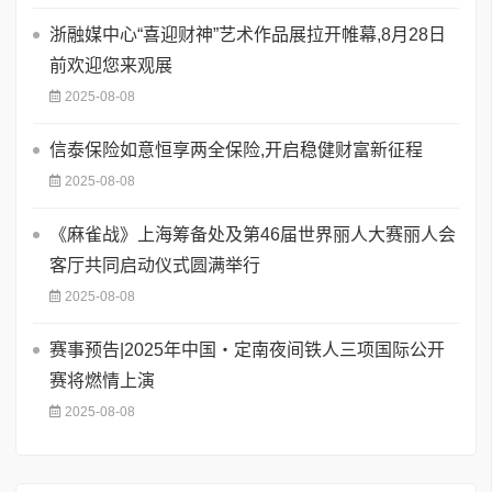
浙融媒中心“喜迎财神”艺术作品展拉开帷幕,8月28日
前欢迎您来观展
2025-08-08
信泰保险如意恒享两全保险,开启稳健财富新征程
2025-08-08
《麻雀战》上海筹备处及第46届世界丽人大赛丽人会
客厅共同启动仪式圆满举行
2025-08-08
赛事预告|2025年中国・定南夜间铁人三项国际公开
赛将燃情上演
2025-08-08