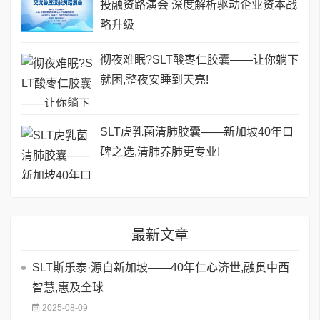
投融资路演会 深度解析驱动企业资本战
略升级
彻夜难眠?SLT酸枣仁胶囊——让你躺下
就困,整夜安睡到天亮!
SLT虎乳菌清肺胶囊——新加坡40年口
碑之选,清肺养肺更专业!
最新文章
SLT斯乐泰·源自新加坡——40年仁心济世,融贯中西
智慧,惠及全球
2025-08-09