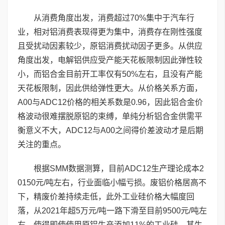
从消费角度出发，消费超过70%集中于汽车行
业，相对铝消费表现得更为集中，消费存在刚性强度
且受扰动因素较少，原铝消费扰动因子更多。从供应
角度出发，电解铝供应受产能天花板限制因此弹性较
小，而铝合金目前开工率仅有50%左右，且没有产能
天花板限制，因此供给弹性更大。从价格关系方面，
A00与ADC12价格的相关系数是0.96，因此铝合金价
格波动很难摆脱原铝的束缚，单纯分析铝合金供需平
衡意义不大，ADC12与A00之间得价差波动才是后期
关注的重点。
根据SMM数据测算，目前ADC12生产理论成本2
0150元/吨左右，行业面临小幅亏损。废铝价格居高不
下，精废价差持续走低，此外工业硅价格大幅度回
落，从2021年超5万元/吨一路下滑至目前9500元/吨左
右，使得即使使用原铝生产添加11%的工业硅，其生