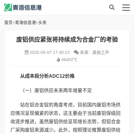
首页
>
青海信息港
>
头条
废铝供应紧张将持续成为合金厂的考验
2025-05-07 17:40:23
来源：晨报之声
46402℃
从成本段分析
ADC12
价格
（一）废铝供应未来两年增量不足
站在铝合金锭的角度考虑，目前国内废铝市场供
应情况呈现偏紧的状态，这主要由于当前废铝保级回
收逐步推进，虽然废铝供给呈现增长态势，但铝合金
厂采购废铝来源减少。此外，按照理论推算废铝供给