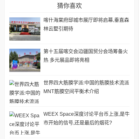
猜你喜欢
喀什海棠府邸城市展厅即将启幕,垂直森
林云墅引期待
第十五届喀交会边疆国贸分会场筹备火
热 多元展品即将亮相
世界四大筋膜学派:中国的筋膜技术流派
MNT筋膜空间平衡术介绍
WEEX Space深度讨论平台币上涨,是牛
市开始的信号,还是最后的烟花?