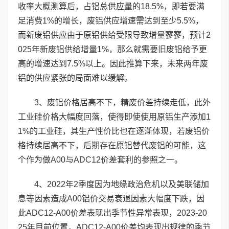
收率大概测算后，占铝总供应量的18.5%，即若要满
足消费1%的增长，废铝供应增速需达到至少5.5%，
而新废铝供应由于原铝供给受限导致增量寥寥，预计2
025年新废铝供给增量1%，那么就需要旧废铝给予更
高的增速达到7.5%以上。因此推算下来，未来两年废
铝的供应紧张的局面难以缓解。
3、废铝价格居高不下，精废价差持续走低，此外
工业硅价格大幅度回落，使得即使使用原铝生产添加1
1%的工业硅，其生产性价比也在逐渐体现，若废铝价
格持续居高不下，后期存在原铝替代废铝的可能，这
个作为做A00与ADC12价差套利的参照之一。
4、2022年2季度因为地缘政治危机以及美联储加
息等因素造成A00铝价交易衰退因素大幅度下跌，因
此ADC12-A00价差表现出季节性异常表现，2023-20
25年目前位置，ADC12-A00价差均表现出规律的季节