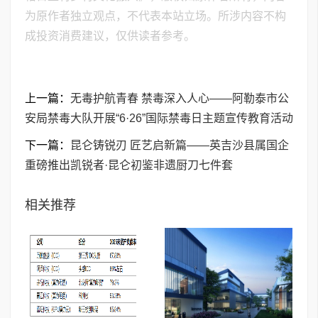
为原作者独立观点，不代表本站立场。所涉内容不构
成投资消费建议，仅供读者参考。
上一篇：
无毒护航青春 禁毒深入人心——阿勒泰市公
安局禁毒大队开展“6·26”国际禁毒日主题宣传教育活动
下一篇：
昆仑铸锐刃 匠艺启新篇——英吉沙县属国企
重磅推出凯锐者·昆仑初鉴非遗厨刀七件套
相关推荐