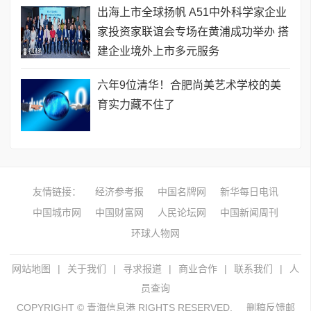
出海上市全球扬帆 A51中外科学家企业
家投资家联谊会专场在黄浦成功举办 搭
建企业境外上市多元服务
六年9位清华！合肥尚美艺术学校的美
育实力藏不住了
友情链接：
经济参考报
中国名牌网
新华每日电讯
中国城市网
中国财富网
人民论坛网
中国新闻周刊
环球人物网
网站地图
|
关于我们
|
寻求报道
|
商业合作
|
联系我们
|
人
员查询
COPYRIGHT © 青海信息港 RIGHTS RESERVED.
删稿反馈邮