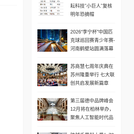
耘科技"小巨人"复核
明年恐摘帽
2026“李宁杯”中国匹
克球巡回赛青少年赛-
河南鹤壁站圆满落幕
苏商慧七周年庆典在
苏州隆重举行 七大联
创共启发展新篇章
第三届德中品牌峰会
12月将在柏林举办，
聚焦人工智能时代品
牌全球化发展