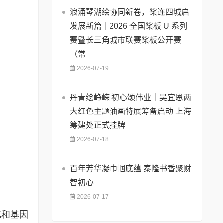
浪涌琴湖绘协同新卷，桨连四城启
发展新篇｜2026 全国桨板 U 系列
赛暨长三角城市联赛桨板公开赛
（常
2026-07-19
丹青绘峥嵘 初心颂伟业｜吴宜恩两
大红色主题油画特展筹备启动 上海
筹建处正式挂牌
2026-07-18
百年芳华凝巾帼底蕴 泰隆书香聚财
智初心
2026-07-17
化和基因