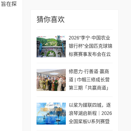
，旨在探
猜你喜欢
2026“李宁·中国农业
银行杯”全国匹克球锦
标赛赛事发布会在云
梦山举行
修愿力·行善道·赢商
道 | 巾帼三修成长营
第三期「共赢商道」
专场圆满收官
以桨为媒联四城，逐
浪琴湖启新程｜2026
全国桨板U系列赛暨
长三角城市联赛桨板