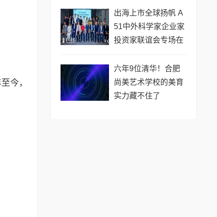
公开赛（常熟站）即
出海上市全球扬帆 A
将开赛
51中外科学家企业家
投资家联谊会专场在
黄浦成功举办 搭建企
业境外上市多元服务
六年9位清华！合肥
尚美艺术学校的美育
年至今，
实力藏不住了