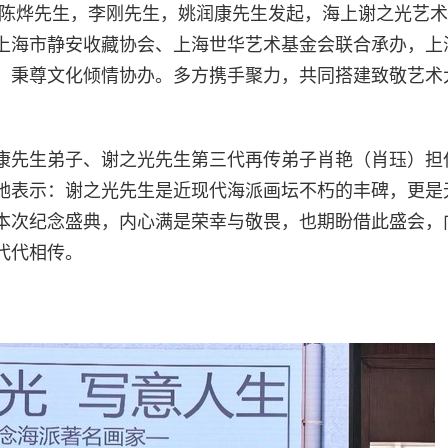
，陈烨先生，李刚先生，姚润康先生发起，海上谢之光艺
上海市静安收藏协会、上海世华艺术基金会联合承办，上
、秉尊文化倾情协办。多方携手聚力，共同搭建致敬艺术
康先生弟子、谢之光先生第三代再传弟子肖艳（肖珏）担
她表示：谢之光先生是近现代海派画坛不朽的丰碑，更是
本次纪念盛典，内心满是荣幸与敬畏，也期盼借此盛会，
代代相传。