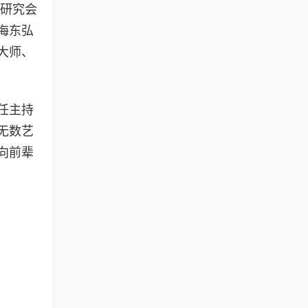
术研究会
海东弘
大师、
任主持
无数艺
向前辈