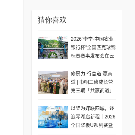
猜你喜欢
2026“李宁·中国农业
银行杯”全国匹克球锦
标赛赛事发布会在云
梦山举行
修愿力·行善道·赢商
道 | 巾帼三修成长营
第三期「共赢商道」
专场圆满收官
以桨为媒联四城，逐
浪琴湖启新程｜2026
全国桨板U系列赛暨
长三角城市联赛桨板