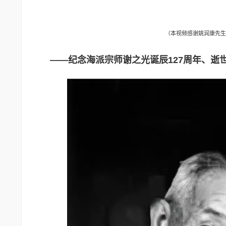
（本视频感谢姚润康先生
——纪念海派宗师谢之光诞辰127周年、逝