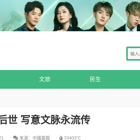
文旅
民生
后世 写意文脉永流传
21
来源：中國晨報
33403℃