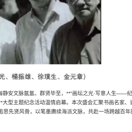
上海静安文脉氤氲、群贤毕至，**“画坛之光·写意人生——
”**大型主题纪念活动温情启幕。本次盛会汇聚书画名家、
追思先贤风骨，以笔墨赓续海派文脉，共赴一场跨越百年