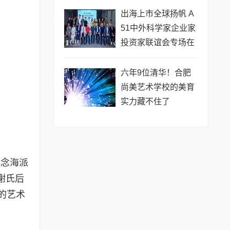
公开赛（常熟站）即
出海上市全球扬帆 A
将开赛
51中外科学家企业家
投资家联谊会专场在
黄浦成功举办 搭建企
业境外上市多元服务
六年9位清华！合肥
尚美艺术学校的美育
实力藏不住了
纪念海派
谢氏后
的艺术