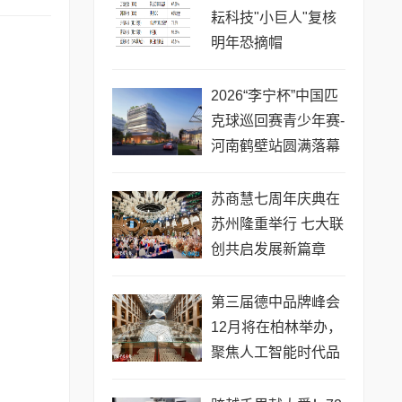
耘科技"小巨人"复核
明年恐摘帽
2026“李宁杯”中国匹
克球巡回赛青少年赛-
河南鹤壁站圆满落幕
苏商慧七周年庆典在
苏州隆重举行 七大联
创共启发展新篇章
第三届德中品牌峰会
12月将在柏林举办，
聚焦人工智能时代品
牌全球化发展