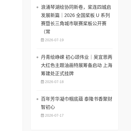
浪涌琴湖绘协同新卷，桨连四城启
发展新篇｜2026 全国桨板 U 系列
赛暨长三角城市联赛桨板公开赛
（常
2026-07-19
丹青绘峥嵘 初心颂伟业｜吴宜恩两
大红色主题油画特展筹备启动 上海
筹建处正式挂牌
2026-07-18
百年芳华凝巾帼底蕴 泰隆书香聚财
智初心
2026-07-17