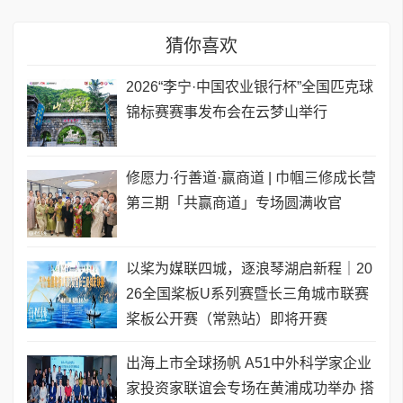
猜你喜欢
2026“李宁·中国农业银行杯”全国匹克球
锦标赛赛事发布会在云梦山举行
修愿力·行善道·赢商道 | 巾帼三修成长营
第三期「共赢商道」专场圆满收官
以桨为媒联四城，逐浪琴湖启新程｜20
26全国桨板U系列赛暨长三角城市联赛
桨板公开赛（常熟站）即将开赛
出海上市全球扬帆 A51中外科学家企业
家投资家联谊会专场在黄浦成功举办 搭