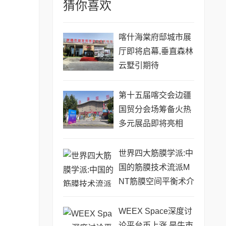
猜你喜欢
喀什海棠府邸城市展
厅即将启幕,垂直森林
云墅引期待
第十五届喀交会边疆
国贸分会场筹备火热
多元展品即将亮相
世界四大筋膜学派:中
国的筋膜技术流派M
NT筋膜空间平衡术介
绍
WEEX Space深度讨
论平台币上涨,是牛市