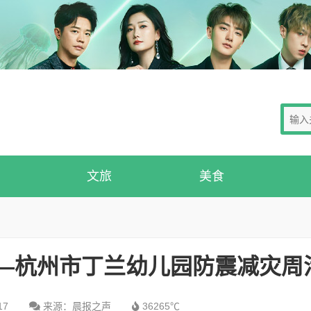
文旅
美食
 ——杭州市丁兰幼儿园防震减灾周
17
来源：晨报之声
36265℃