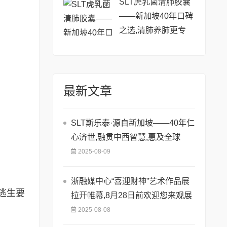
SLT虎乳菌清肺胶囊
——新加坡40年口碑
之选,清肺养肺更专
业!
最新文章
SLT斯乐泰·源自新加坡——40年仁
心济世,融贯中西智慧,惠及全球
2025-08-09
浙融媒中心“喜迎财神”艺术作品展
逃生要
拉开帷幕,8月28日前欢迎您来观展
2025-08-08