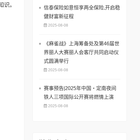
知识。
信泰保险如意恒享两全保险,开启稳
健财富新征程
2025-08-08
《麻雀战》上海筹备处及第46届世
界丽人大赛丽人会客厅共同启动仪
式圆满举行
2025-08-08
赛事预告|2025年中国・定南夜间
铁人三项国际公开赛将燃情上演
2025-08-08