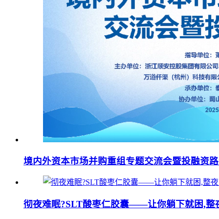
境内外资本市场并购重组专题交流会暨投融资路
彻夜难眠?SLT酸枣仁胶囊——让你躺下就困,整