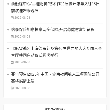
浙融媒中心“喜迎财神”艺术作品展拉开帷幕,8月28日
前欢迎您来观展
2025-08-08
信泰保险如意恒享两全保险,开启稳健财富新征程
2025-08-08
《麻雀战》上海筹备处及第46届世界丽人大赛丽人会
客厅共同启动仪式圆满举行
2025-08-08
赛事预告|2025年中国・定南夜间铁人三项国际公开
赛将燃情上演
2025-08-08