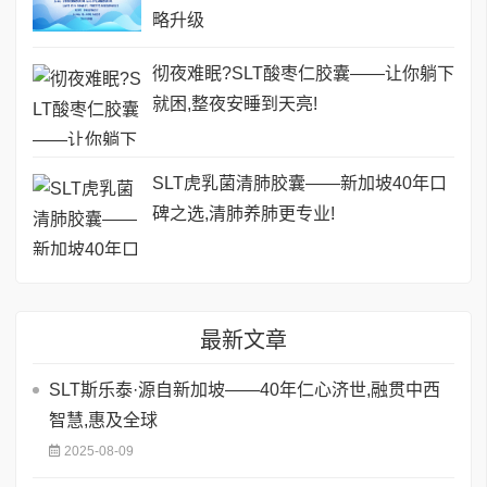
略升级
彻夜难眠?SLT酸枣仁胶囊——让你躺下
就困,整夜安睡到天亮!
SLT虎乳菌清肺胶囊——新加坡40年口
碑之选,清肺养肺更专业!
最新文章
SLT斯乐泰·源自新加坡——40年仁心济世,融贯中西
智慧,惠及全球
2025-08-09