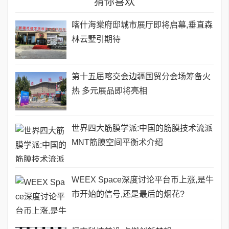
猜你喜欢
喀什海棠府邸城市展厅即将启幕,垂直森
林云墅引期待
第十五届喀交会边疆国贸分会场筹备火
热 多元展品即将亮相
世界四大筋膜学派:中国的筋膜技术流派
MNT筋膜空间平衡术介绍
WEEX Space深度讨论平台币上涨,是牛
市开始的信号,还是最后的烟花?