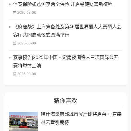
信泰保险如意恒享两全保险,开启稳健财富新征程
2025-08-08
《麻雀战》上海筹备处及第46届世界丽人大赛丽人会
客厅共同启动仪式圆满举行
2025-08-08
赛事预告|2025年中国・定南夜间铁人三项国际公开
赛将燃情上演
2025-08-08
猜你喜欢
喀什海棠府邸城市展厅即将启幕,垂直森
林云墅引期待