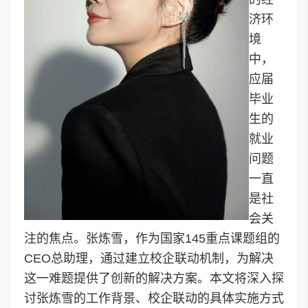
济环
境
中，
应届
毕业
生的
就业
问题
一直
是社
会关
注的焦点。张炼雪，作为国家145重点课题组的
CEO总助理，通过建立校企联动机制，为解决
这一难题提供了创新的解决方案。本文将深入探
讨张炼雪的工作背景、校企联动的具体实施方式