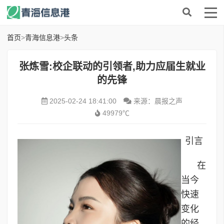
首页
>
青海信息港
>
头条
张炼雪:校企联动的引领者,助力应届生就业
的先锋
2025-02-24 18:41:00
来源：晨报之声
49979℃
引言
在
当今
快速
变化
的经