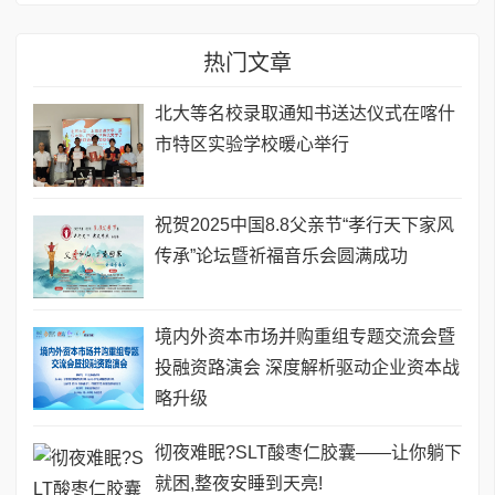
热门文章
北大等名校录取通知书送达仪式在喀什
市特区实验学校暖心举行
祝贺2025中国8.8父亲节“孝行天下家风
传承”论坛暨祈福音乐会圆满成功
境内外资本市场并购重组专题交流会暨
投融资路演会 深度解析驱动企业资本战
略升级
彻夜难眠?SLT酸枣仁胶囊——让你躺下
就困,整夜安睡到天亮!