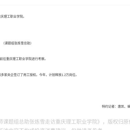
重庆理工职业学院。
（课题组张炼雪总助）
，前往重庆理工职业学院进行考察。
多家央企签订了用工授权。今年，计划释放1.2万岗位。
特约记者：唐凯、
师课题组总助张炼雪走访重庆理工职业学院》，版权归原