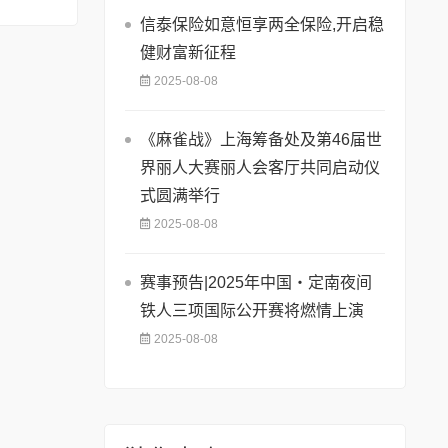
信泰保险如意恒享两全保险,开启稳
健财富新征程
2025-08-08
《麻雀战》上海筹备处及第46届世
界丽人大赛丽人会客厅共同启动仪
式圆满举行
2025-08-08
赛事预告|2025年中国・定南夜间
铁人三项国际公开赛将燃情上演
2025-08-08