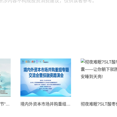
所涉内容不构成投资消费建议，仅供读者参考。
祝贺2025中国8.8父亲节“孝行天下家风传承”论坛暨祈福音乐会圆满成功
境内外资本市场并购重组专题交流会暨投融资路演会 深度解析驱动企业资本战略升级