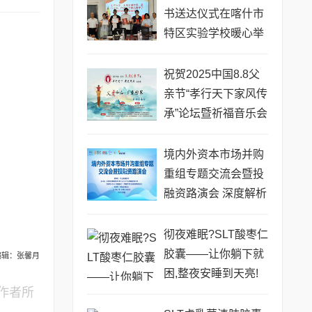
书送达仪式在喀什市
特区实验学校暖心举
行
祝贺2025中国8.8父
亲节“孝行天下家风传
承”论坛暨祈福音乐会
圆满成功
境内外资本市场并购
重组专题交流会暨投
融资路演会 深度解析
驱动企业资本战略升
级
彻夜难眠?SLT酸枣仁
胶囊——让你躺下就
编辑：张馨月
困,整夜安睡到天亮!
作者所