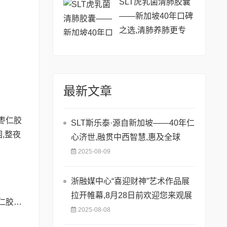
SLT虎乳菌清肺胶囊
——新加坡40年口碑
之选,清肺养肺更专
业!
最新文章
SLT斯乐泰·源自新加坡——40年仁
心济世,融贯中西智慧,惠及全球
2025-08-09
浙融媒中心“喜迎财神”艺术作品展
拉开帷幕,8月28日前欢迎您来观展
彻夜难眠?SLT酸枣仁胶囊——让你躺下就困,整夜安睡到天亮!
2025-08-08