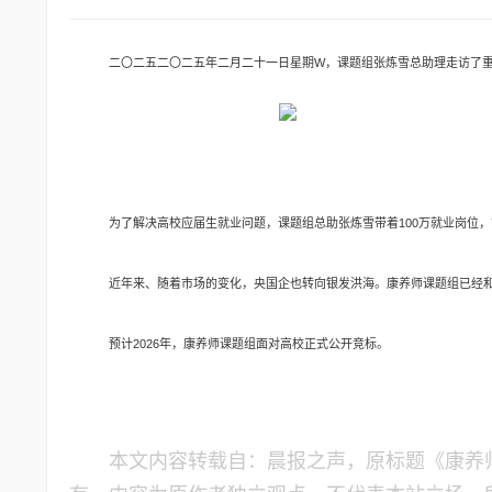
二〇二五二〇二五年二月二十一日星期W
，课题组张炼雪总助理走访了
为了解决高校应届生就业问题，课题组总助张炼雪带着100万就业岗位
近年来、随着市场的变化，央国企也转向银发洪海。康养师课题组已经和
预计2026年，康养师课题组面对高校正式公开竞标。
本文内容转载自：晨报之声，原标题《康养