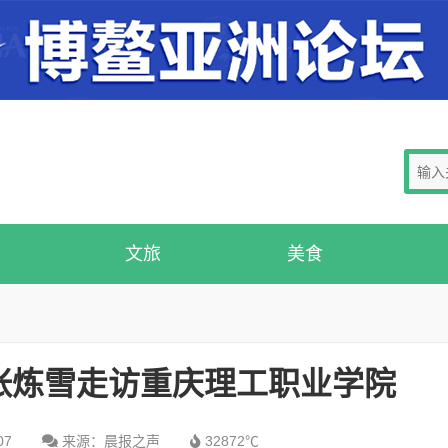
文旅
美食
张炼雪走访重庆理工职业学院
07
来源：晨报之声
32872℃