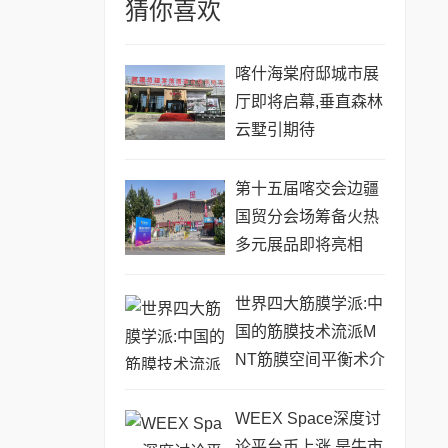
猜你喜欢
喀什海棠府邸城市展
厅即将启幕,垂直森林
云墅引期待
第十五届喀交会边疆
国贸分会场筹备火热
多元展品即将亮相
世界四大筋膜学派:中
国的筋膜技术流派M
NT筋膜空间平衡术介
绍
WEEX Space深度讨
论平台币上涨,是牛市