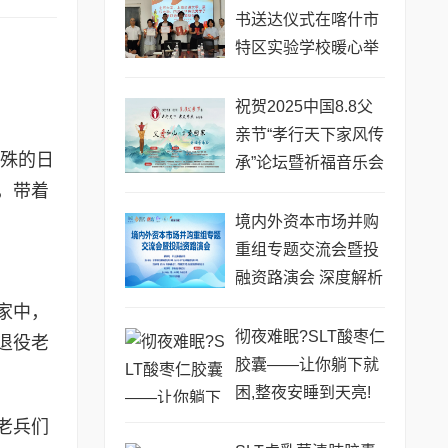
书送达仪式在喀什市
特区实验学校暖心举
行
祝贺2025中国8.8父
亲节“孝行天下家风传
特殊的日
承”论坛暨祈福音乐会
，带着
圆满成功
境内外资本市场并购
重组专题交流会暨投
融资路演会 深度解析
驱动企业资本战略升
家中，
级
彻夜难眠?SLT酸枣仁
退役老
胶囊——让你躺下就
困,整夜安睡到天亮!
老兵们