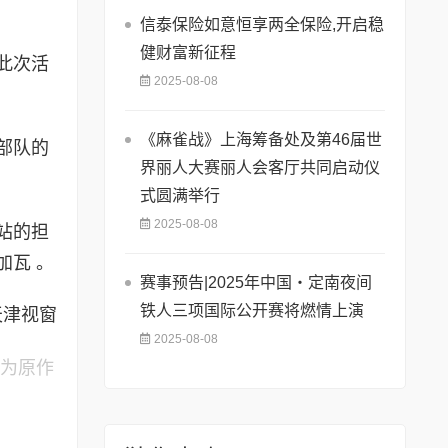
信泰保险如意恒享两全保险,开启稳
健财富新征程
此次活
2025-08-08
《麻雀战》上海筹备处及第46届世
部队的
界丽人大赛丽人会客厅共同启动仪
式圆满举行
2025-08-08
站的担
加瓦 。
赛事预告|2025年中国・定南夜间
铁人三项国际公开赛将燃情上演
天津视窗
2025-08-08
容为原作