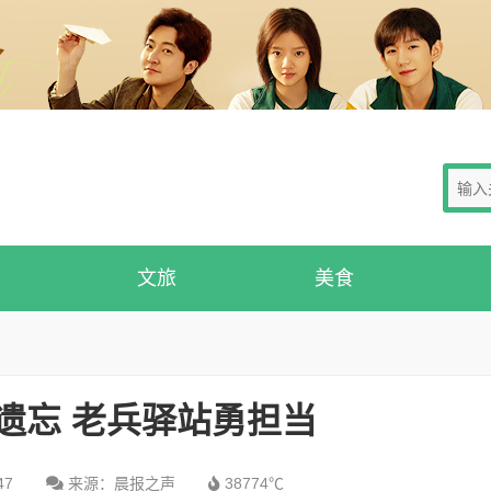
文旅
美食
遗忘 老兵驿站勇担当
47
来源：晨报之声
38774℃