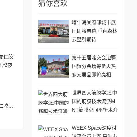
猜你喜欢
喀什海棠府邸城市展
厅即将启幕,垂直森林
云墅引期待
第十五届喀交会边疆
国贸分会场筹备火热
多元展品即将亮相
世界四大筋膜学派:中
国的筋膜技术流派M
彻夜难眠?SLT酸枣仁胶囊——让你躺下就困,整夜安睡到天亮!
NT筋膜空间平衡术介
绍
WEEX Space深度讨
论平台币上涨,是牛市