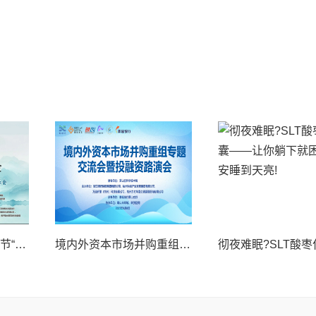
祝贺2025中国8.8父亲节“孝行天下家风传承”论坛暨祈福音乐会圆满成功
境内外资本市场并购重组专题交流会暨投融资路演会 深度解析驱动企业资本战略升级