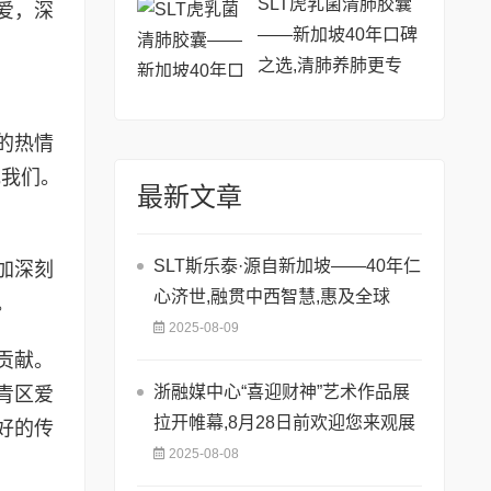
SLT虎乳菌清肺胶囊
爱，深
——新加坡40年口碑
之选,清肺养肺更专
业!
的热情
记我们。
最新文章
SLT斯乐泰·源自新加坡——40年仁
加深刻
心济世,融贯中西智慧,惠及全球
。
2025-08-09
贡献。
浙融媒中心“喜迎财神”艺术作品展
青区爱
拉开帷幕,8月28日前欢迎您来观展
好的传
2025-08-08