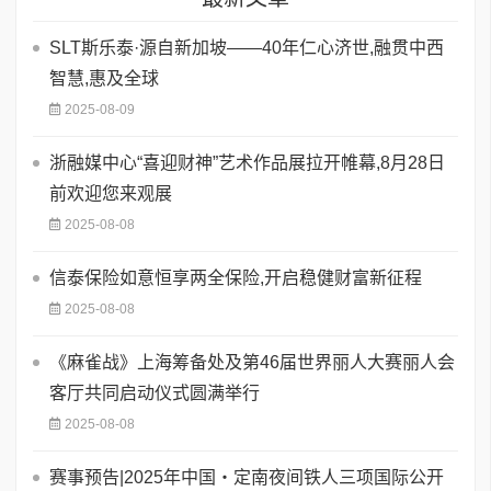
SLT斯乐泰·源自新加坡——40年仁心济世,融贯中西
智慧,惠及全球
2025-08-09
浙融媒中心“喜迎财神”艺术作品展拉开帷幕,8月28日
前欢迎您来观展
2025-08-08
信泰保险如意恒享两全保险,开启稳健财富新征程
2025-08-08
《麻雀战》上海筹备处及第46届世界丽人大赛丽人会
客厅共同启动仪式圆满举行
2025-08-08
赛事预告|2025年中国・定南夜间铁人三项国际公开