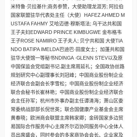
米特鲁·贝拉基什;商务参赞，大使助理龙涯芳; 阿拉伯
国家联盟驻华代表处主任（大使）HAFEZ AHMED M
USTAFA FAHMY 艾哈迈德·穆斯塔法; 乌干达共和国
王子夫妇EDWARD PRINCE KIMBUGWE 金布格韦
王子ROSE NAMIIRO 王子夫人; 贝宁共和国 大使TIA
NDO BATIPA IMELDA巴迪巴·田度女士；加蓬共和国
驻华大使馆一等秘书NDINGA ·GLENN STEV以及原
中国保监会党组副书记.副主席周延礼；全国政协丝路
规划研究中心副理事长刘冠峰；中国商业股份制企业
经济联合会副会长李雪松；中国商业股份制企业经济
联合会秘书长崔林艳；中国商业股份制企业经济联合
会主任孙军；杭州市外事办副主任谭清海；萧山区委
常委统战部部长倪世英；联合国健康产业基金会主席
黄春晓；欧洲商会联盟主席韩家卿；金砖国家多边贸
易国际合作服务中心主席齐尔迈协同服务中心全体人
员出席盛会，同时参会的多家商协会会长、企业家及