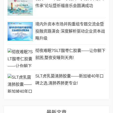
传承”论坛暨祈福音乐会圆满成功
境内外资本市场并购重组专题交流会暨
投融资路演会 深度解析驱动企业资本战
略升级
彻夜难眠?SLT酸枣仁胶囊——让你躺下
就困,整夜安睡到天亮!
SLT虎乳菌清肺胶囊——新加坡40年口
碑之选,清肺养肺更专业!
最新文章