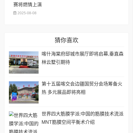
赛将燃情上演
2025-08-08
猜你喜欢
喀什海棠府邸城市展厅即将启幕,垂直森
林云墅引期待
第十五届喀交会边疆国贸分会场筹备火
热 多元展品即将亮相
世界四大筋膜学派:中国的筋膜技术流派
MNT筋膜空间平衡术介绍