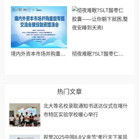
境内外资本市场并购重组专题交流会暨投融资路演会 深度解析驱动企业资本战略升级
彻夜难眠?SLT酸枣仁胶囊——让你躺下就困,整夜安睡到天亮!
热门文章
北大等名校录取通知书送达仪式在喀什
市特区实验学校暖心举行
祝贺2025中国8.8父亲节“孝行天下家风