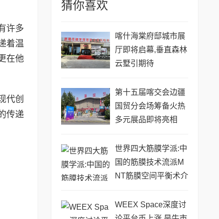
猜你喜欢
有许多
喀什海棠府邸城市展
递着温
厅即将启幕,垂直森林
更在他
云墅引期待
第十五届喀交会边疆
现代创
国贸分会场筹备火热
的传递
多元展品即将亮相
世界四大筋膜学派:中
国的筋膜技术流派M
NT筋膜空间平衡术介
绍
WEEX Space深度讨
论平台币上涨,是牛市