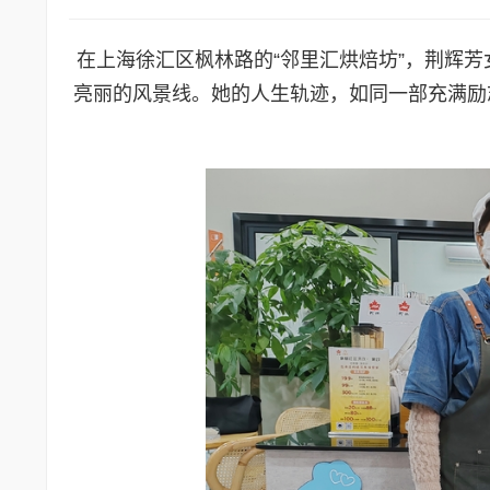
在上海徐汇区枫林路的“邻里汇烘焙坊”，荆辉
亮丽的风景线。她的人生轨迹，如同一部充满励