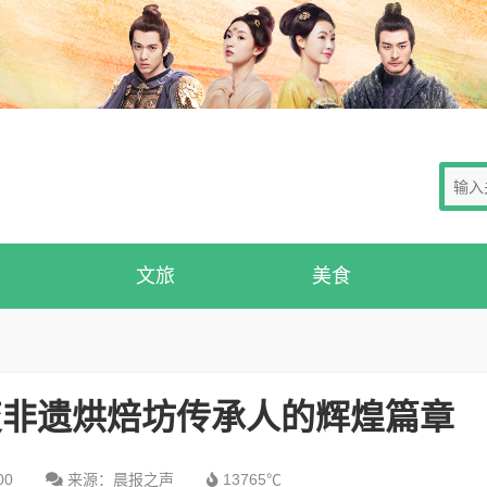
文旅
美食
变非遗烘焙坊传承人的辉煌篇章
00
来源：晨报之声
13765℃