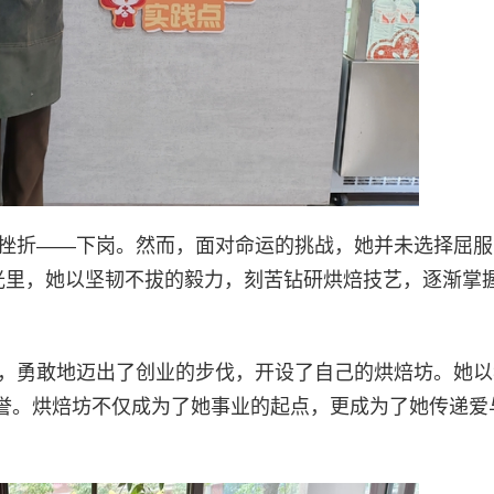
大挫折——下岗。然而，面对命运的挑战，她并未选择屈
时光里，她以坚韧不拔的毅力，刻苦钻研烘焙技艺，逐渐掌
累，勇敢地迈出了创业的步伐，开设了自己的烘焙坊。她
誉。烘焙坊不仅成为了她事业的起点，更成为了她传递爱