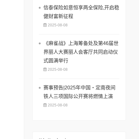
信泰保险如意恒享两全保险,开启稳
健财富新征程
2025-08-08
《麻雀战》上海筹备处及第46届世
界丽人大赛丽人会客厅共同启动仪
式圆满举行
2025-08-08
赛事预告|2025年中国・定南夜间
铁人三项国际公开赛将燃情上演
2025-08-08