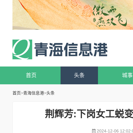
首页
头条
城事
首页
>
青海信息港
>
头条
荆辉芳:下岗女工蜕
2024-12-06 12:02: