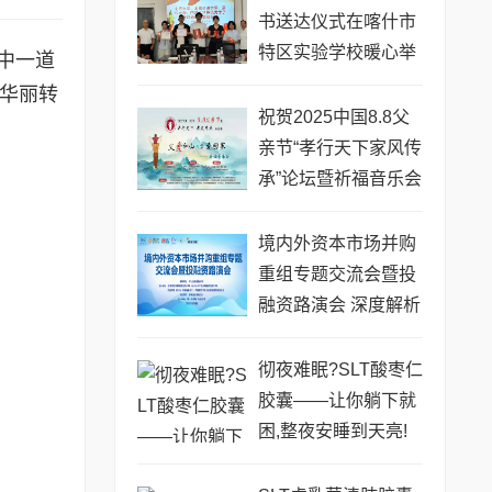
书送达仪式在喀什市
特区实验学校暖心举
中一道
行
华丽转
祝贺2025中国8.8父
亲节“孝行天下家风传
承”论坛暨祈福音乐会
圆满成功
境内外资本市场并购
重组专题交流会暨投
融资路演会 深度解析
驱动企业资本战略升
级
彻夜难眠?SLT酸枣仁
胶囊——让你躺下就
困,整夜安睡到天亮!