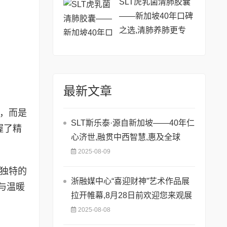
SLT虎乳菌清肺胶囊
——新加坡40年口碑
之选,清肺养肺更专
业!
最新文章
服，而是
SLT斯乐泰·源自新加坡——40年仁
握了精
心济世,融贯中西智慧,惠及全球
2025-08-09
以独特的
浙融媒中心“喜迎财神”艺术作品展
与温暖
拉开帷幕,8月28日前欢迎您来观展
2025-08-08