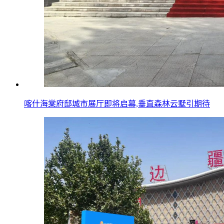
喀什海棠府邸城市展厅即将启幕,垂直森林云墅引期待