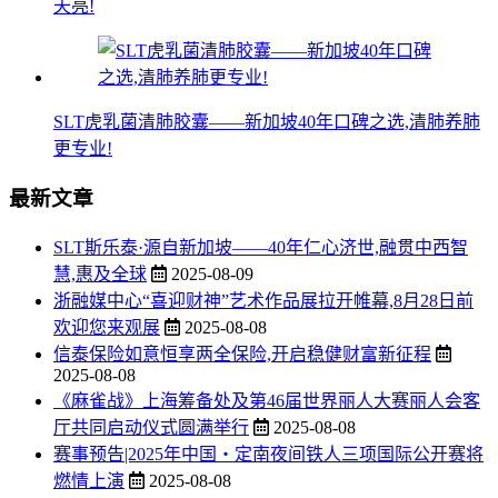
天亮!
SLT虎乳菌清肺胶囊——新加坡40年口碑之选,清肺养肺
更专业!
最新文章
SLT斯乐泰·源自新加坡——40年仁心济世,融贯中西智
慧,惠及全球
2025-08-09
浙融媒中心“喜迎财神”艺术作品展拉开帷幕,8月28日前
欢迎您来观展
2025-08-08
信泰保险如意恒享两全保险,开启稳健财富新征程
2025-08-08
《麻雀战》上海筹备处及第46届世界丽人大赛丽人会客
厅共同启动仪式圆满举行
2025-08-08
赛事预告|2025年中国・定南夜间铁人三项国际公开赛将
燃情上演
2025-08-08