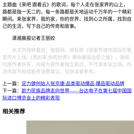
主题曲《来吧 跟着云》的歌词，每个人走在张家界的山上，
路都是独一无二的，每一条路都是天地运动千万年的一个精彩
瞬间。来张家界，我的家，你的世界，找到心之所属，找到自
己的生活，写下自己的传奇和故事。
潇湘晨报记者王丽姣
本文内容转载自：搜狐网，原标题《张家界城市国际形象
宣传片上线!《我的家,你的世界》邀你邂逅治愈之旅》，版权
归原作者所有，内容为原作者独立观点，不代表本站立场。所
涉内容不构成投资消费建议，仅供读者参考。
上一篇：
足力健创始人张京康:品类驱动爆品,爆品驱动品牌
下一篇：
助力民族品牌走向世界——台达电子在第七届中国国
际进口博览会上的精彩表现
相关推荐