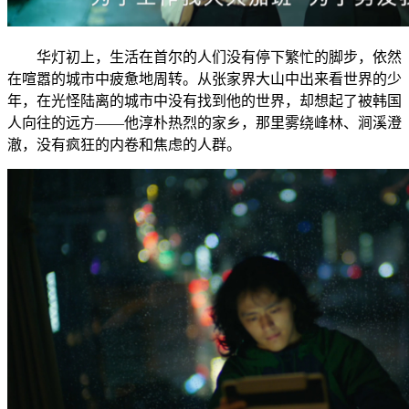
华灯初上，生活在首尔的人们没有停下繁忙的脚步，依然
在喧嚣的城市中疲惫地周转。从张家界大山中出来看世界的少
年，在光怪陆离的城市中没有找到他的世界，却想起了被韩国
人向往的远方——他淳朴热烈的家乡，那里雾绕峰林、涧溪澄
澈，没有疯狂的内卷和焦虑的人群。