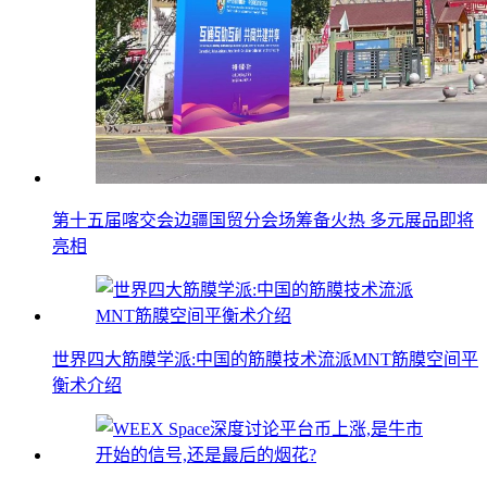
第十五届喀交会边疆国贸分会场筹备火热 多元展品即将
亮相
世界四大筋膜学派:中国的筋膜技术流派MNT筋膜空间平
衡术介绍