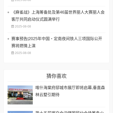
《麻雀战》上海筹备处及第46届世界丽人大赛丽人会
客厅共同启动仪式圆满举行
2025-08-08
赛事预告|2025年中国・定南夜间铁人三项国际公开
赛将燃情上演
2025-08-08
猜你喜欢
喀什海棠府邸城市展厅即将启幕,垂直森
林云墅引期待