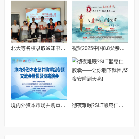
北大等名校录取通知书送达仪式在喀什市特区实验学校暖心举行
祝贺2025中国8.8父亲节“孝行天下家风传承”论坛暨祈福音乐会圆满成功
境内外资本市场并购重组专题交流会暨投融资路演会 深度解析驱动企业资本战略升级
彻夜难眠?SLT酸枣仁胶囊——让你躺下就困,整夜安睡到天亮!