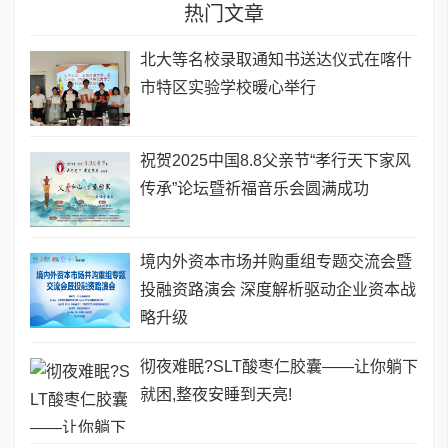
热门文章
北大等名校录取通知书送达仪式在喀什
市特区实验学校暖心举行
祝贺2025中国8.8父亲节“孝行天下家风
传承”论坛暨祈福音乐会圆满成功
境内外资本市场并购重组专题交流会暨
投融资路演会 深度解析驱动企业资本战
略升级
彻夜难眠?SLT酸枣仁胶囊——让你躺下
就困,整夜安睡到天亮!