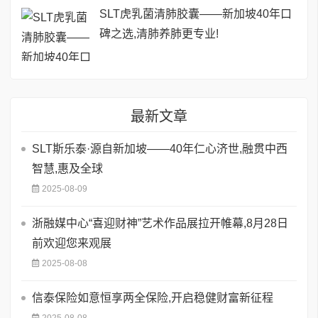
SLT虎乳菌清肺胶囊——新加坡40年口
碑之选,清肺养肺更专业!
最新文章
SLT斯乐泰·源自新加坡——40年仁心济世,融贯中西
智慧,惠及全球
2025-08-09
浙融媒中心“喜迎财神”艺术作品展拉开帷幕,8月28日
前欢迎您来观展
2025-08-08
信泰保险如意恒享两全保险,开启稳健财富新征程
2025-08-08