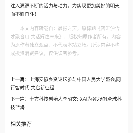
注入源源不断的活力与动力，为实现更加美好的明天
而不懈奋斗！
本文内容转载自：晨报之声，原标题《智汇沪含
才聚含山 共话辉煌未来》，版权归原作者所有，内容
为原作者独立观点，不代表本站立场。所涉内容不构
成投资消费建议，仅供读者参考。
上一篇：
上海安徽乡贤论坛参与中国人民大学盛会,同
行智时代,共启新征程
下一篇：
十方科技创始人李昭文:以AI为翼,扬帆全球科
技蓝海
相关推荐