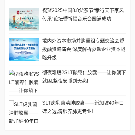
祝贺2025中国8.8父亲节“孝行天下家风
传承”论坛暨祈福音乐会圆满成功
境内外资本市场并购重组专题交流会暨
投融资路演会 深度解析驱动企业资本战
略升级
彻夜难眠?SLT酸枣仁胶囊——让你躺下
就困,整夜安睡到天亮!
SLT虎乳菌清肺胶囊——新加坡40年口
碑之选,清肺养肺更专业!