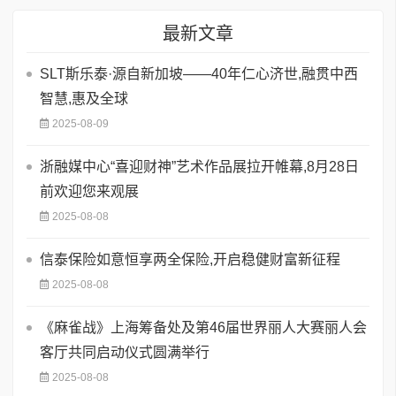
最新文章
SLT斯乐泰·源自新加坡——40年仁心济世,融贯中西
智慧,惠及全球
2025-08-09
浙融媒中心“喜迎财神”艺术作品展拉开帷幕,8月28日
前欢迎您来观展
2025-08-08
信泰保险如意恒享两全保险,开启稳健财富新征程
2025-08-08
《麻雀战》上海筹备处及第46届世界丽人大赛丽人会
客厅共同启动仪式圆满举行
2025-08-08