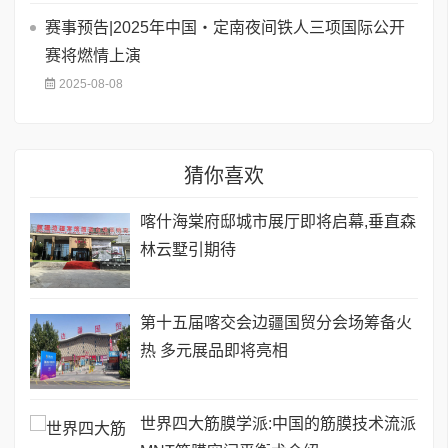
赛事预告|2025年中国・定南夜间铁人三项国际公开
赛将燃情上演
2025-08-08
猜你喜欢
喀什海棠府邸城市展厅即将启幕,垂直森
林云墅引期待
第十五届喀交会边疆国贸分会场筹备火
热 多元展品即将亮相
世界四大筋膜学派:中国的筋膜技术流派